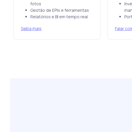
fotos
Inve
Gestão de EPIs e ferramentas
man
Relatórios e BI em tempo real
Port
Saiba mais
Falar co