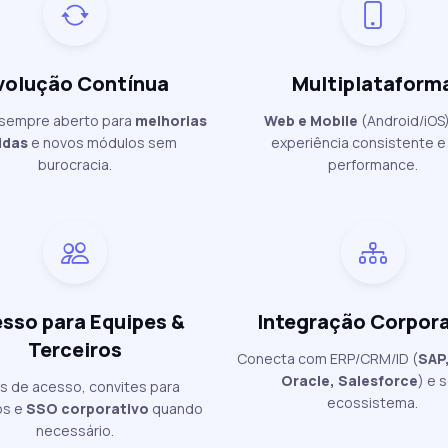
volução Contínua
Multiplataform
 sempre aberto para
melhorias
Web e Mobile
(Android/iOS
idas
e novos módulos sem
experiência consistente e 
burocracia.
performance.
sso para Equipes &
Integração Corpora
Terceiros
Conecta com ERP/CRM/ID (
SAP
Oracle, Salesforce
) e 
is de acesso, convites para
ecossistema.
os e
SSO corporativo
quando
necessário.