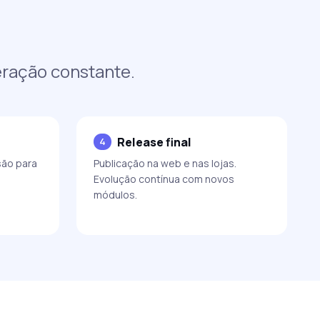
eração constante.
Release final
4
são para
Publicação na web e nas lojas.
Evolução contínua com novos
módulos.