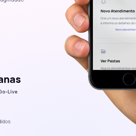
anas
Go-Live
idos