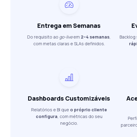
Entrega em Semanas
E
Do requisito ao
go-live
em
2–4 semanas
,
Backlog
com metas claras e SLAs definidos.
ráp
Dashboards Customizáveis
Ace
Relatórios e BI que
o próprio cliente
configura
, com métricas do seu
Perf
negócio.
parceir